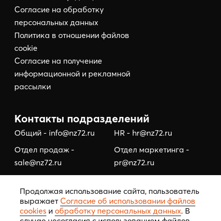
Согласие на обработку
персональных данных
Политика в отношении файлов
cookie
Согласие на получение
информационной и рекламной
рассылки
Контакты подразделений
Общий - info@nz72.ru
HR - hr@nz72.ru
Отдел продаж -
Отдел маркетинга -
sale@nz72.ru
pr@nz72.ru
Отдел коммерческой
Отдел по работе с
Продолжая использование сайта, пользователь
недвижимости -
подрядчиками/
выражает
Согласие об использовании файлов
business@nz72.ru
тендерный отдел -
cookies
и
обработку персональных данных
. В
tehzakaz@nz72.ru
случае несогласия с использованием файлов