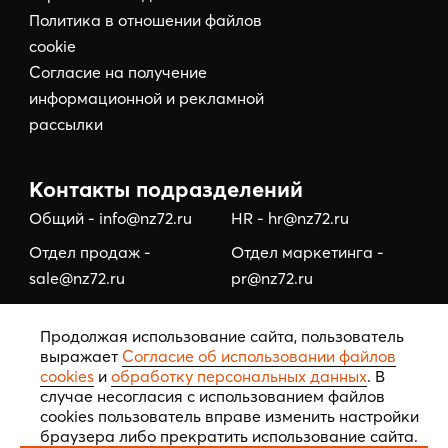
Политика в отношении файлов
cookie
Согласие на получение
информационной и рекламной
рассылки
Контакты подразделений
Общий - info@nz72.ru
HR - hr@nz72.ru
Отдел продаж -
Отдел маркетинга -
sale@nz72.ru
pr@nz72.ru
Отдел коммерческой
Отдел по работе с
Продолжая использование сайта, пользователь
недвижимости -
подрядчиками/
выражает
Согласие об использовании файлов
business@nz72.ru
тендерный отдел -
cookies
и
обработку персональных данных
. В
tehzakaz@nz72.ru
случае несогласия с использованием файлов
cookies пользователь вправе изменить настройки
браузера либо прекратить использование сайта.