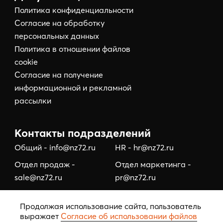
Политика конфиденциальности
Согласие на обработку
персональных данных
Политика в отношении файлов
cookie
Согласие на получение
информационной и рекламной
рассылки
Контакты подразделений
Общий - info@nz72.ru
HR - hr@nz72.ru
Отдел продаж -
Отдел маркетинга -
sale@nz72.ru
pr@nz72.ru
Отдел коммерческой
Отдел по работе с
Продолжая использование сайта, пользователь
недвижимости -
подрядчиками/
выражает
Согласие об использовании файлов
business@nz72.ru
тендерный отдел -