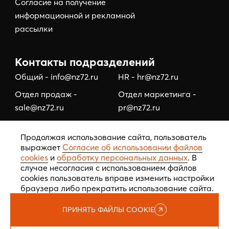
Согласие на получение
информационной и рекламной
рассылки
Контакты подразделений
Общий - info@nz72.ru
HR - hr@nz72.ru
Отдел продаж -
Отдел маркетинга -
sale@nz72.ru
pr@nz72.ru
Отдел коммерческой
Отдел по работе с
Продолжая использование сайта, пользователь
недвижимости -
подрядчиками/
выражает
Согласие об использовании файлов
business@nz72.ru
тендерный отдел -
cookies
и
обработку персональных данных
. В
tehzakaz@nz72.ru
случае несогласия с использованием файлов
cookies пользователь вправе изменить настройки
браузера либо прекратить использование сайта.
ПРИНЯТЬ ФАЙЛЫ COOKIE