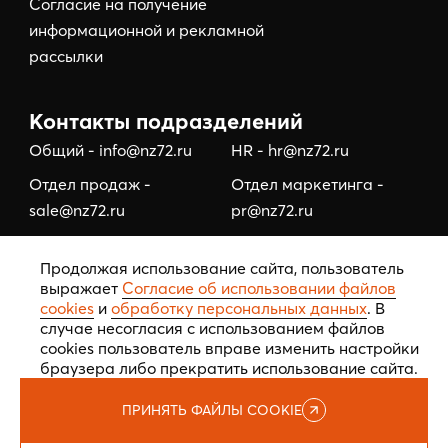
Согласие на получение
информационной и рекламной
рассылки
Контакты подразделений
Общий - info@nz72.ru
HR - hr@nz72.ru
Отдел продаж -
Отдел маркетинга -
sale@nz72.ru
pr@nz72.ru
Отдел коммерческой
Отдел по работе с
Продолжая использование сайта, пользователь
недвижимости -
подрядчиками/
выражает
Согласие об использовании файлов
business@nz72.ru
тендерный отдел -
cookies
и
обработку персональных данных
. В
tehzakaz@nz72.ru
случае несогласия с использованием файлов
cookies пользователь вправе изменить настройки
браузера либо прекратить использование сайта.
ПРИНЯТЬ ФАЙЛЫ COOKIE