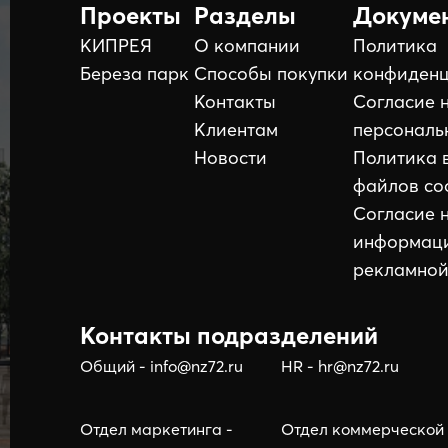
Проекты
Разделы
Докуме
КИПРЕЯ
О компании
Политика
Береза парк
Способы покупки
конфиденц
Контакты
Согласие 
Клиентам
персональ
Новости
Политика 
файлов co
Согласие 
информац
рекламной
Контакты подразделений
Общий - info@nz72.ru
HR - hr@nz72.ru
Отдел маркетинга -
Отдел коммерческой