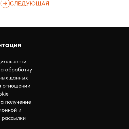
СЛЕДУЮЩАЯ
нтация
иальности
на обработку
ных данных
в отношении
okie
на получение
ионной и
 рассылки