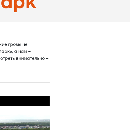
парк"
кие грозы не
арк», а нам –
мотреть внимательно –