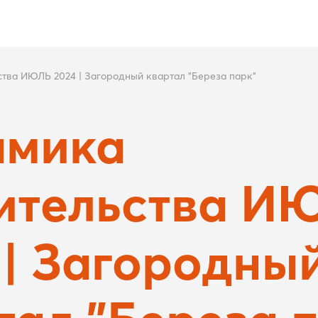
тва ИЮЛЬ 2024 | Загородный квартал "Береза парк"
амика
ительства И
 | Загородны