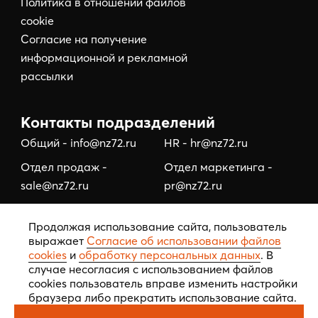
Политика в отношении файлов
cookie
Согласие на получение
информационной и рекламной
рассылки
Контакты подразделений
Общий - info@nz72.ru
HR - hr@nz72.ru
Отдел продаж -
Отдел маркетинга -
sale@nz72.ru
pr@nz72.ru
Отдел коммерческой
Отдел по работе с
Продолжая использование сайта, пользователь
недвижимости -
подрядчиками/
выражает
Согласие об использовании файлов
business@nz72.ru
тендерный отдел -
cookies
и
обработку персональных данных
. В
tehzakaz@nz72.ru
случае несогласия с использованием файлов
cookies пользователь вправе изменить настройки
браузера либо прекратить использование сайта.