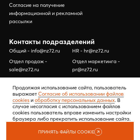
Согласие на получение
информационной и рекламной
рассылки
Контакты подразделений
Общий - info@nz72.ru
HR - hr@nz72.ru
Отдел продаж -
Отдел маркетинга -
sale@nz72.ru
pr@nz72.ru
Отдел коммерческой
Отдел по работе с
Продолжая использование сайта, пользователь
недвижимости -
подрядчиками/
выражает
Согласие об использовании файлов
business@nz72.ru
тендерный отдел -
cookies
и
обработку персональных данных
. В
tehzakaz@nz72.ru
случае несогласия с использованием файлов
cookies пользователь вправе изменить настройки
браузера либо прекратить использование сайта.
ПРИНЯТЬ ФАЙЛЫ COOKIE