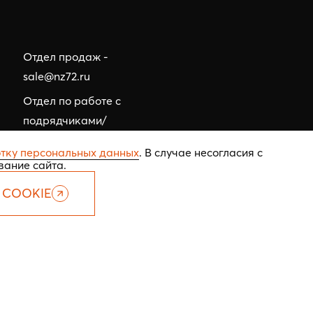
Отдел продаж -
sale@nz72.ru
Отдел по работе с
подрядчиками/
тендерный отдел -
тку персональных данных
. В случае несогласия с
tehzakaz@nz72.ru
вание сайта.
 COOKIE