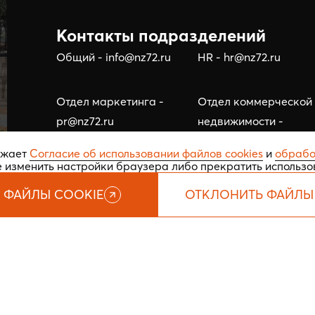
Контакты подразделений
Общий - info@nz72.ru
HR - hr@nz72.ru
Отдел маркетинга -
Отдел коммерческой
pr@nz72.ru
недвижимости -
business@nz72.ru
ажает
Согласие об использовании файлов cookies
и
обрабо
е изменить настройки браузера либо прекратить использо
 ФАЙЛЫ COOKIE
ОТКЛОНИТЬ ФАЙЛЫ