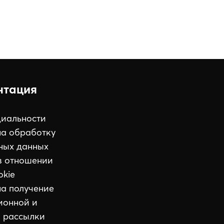
нтация
иальности
на обработку
ных данных
в отношении
okie
на получение
ионной и
 рассылки