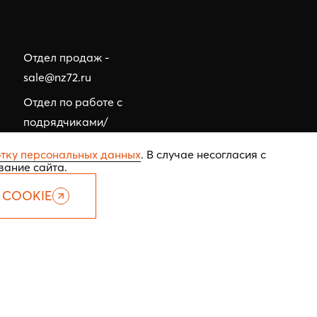
Отдел продаж -
sale@nz72.ru
Отдел по работе с
подрядчиками/
тендерный отдел -
тку персональных данных
. В случае несогласия с
tehzakaz@nz72.ru
вание сайта.
 COOKIE