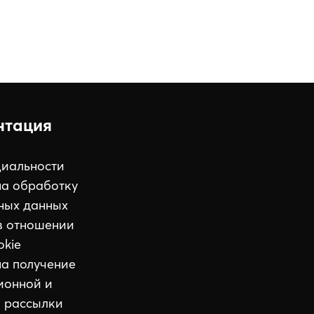
нтация
иальности
на обработку
ных данных
в отношении
okie
на получение
ионной и
 рассылки